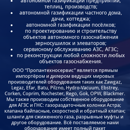
автономной газификации предприятий,
теплиц, производств;
автономной газификации частного дома,
дачи, коттеджа;
автономной газификации посёлков;
по проектированию и строительству
объектов автономного газоснабжения
зерносушилок и элеваторов;
сервисному обслуживанию АЗС, АГЗС;
по реконструкции любой сложности любых
объектов газоснабжения.
ООО “Пропантехносервис” является прямым
импортёром и дилером ведущих мировых
производителей оборудования таких как Zawgaz,
Legaz, Efar, Batu, Pilzno, Hydro-Vacuum, Ebstrey,
Corken, Coprim, Rochester, Rego, Gok, OPW, Blackmer.
Мы также производим собственное оборудование
для АГЗС и ГНС: газораздаточные колонки Астра;
клапана байпасные, скоростной и обратный клапан;
шланги для сжиженного газа, разрывные муфты и
другое оборудование. Всё поставляемое нами
оборудование имеет полный пакет