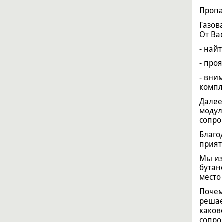
Пропа
Газов
От Ва
- най
- про
- вни
компл
Далее
модул
сопро
Благо
прият
Мы из
бутан
место
Почем
решае
каков
сопро