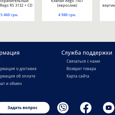
охранительный
Клапан Rego 7501
Rego RS 3132 + CD
(еврослив)
вертик
32
дл
диа
5 460 грн.
4 940 грн.
рмация
Служба поддержки
с
Связаться с нами
рмация о доставке
Возврат товара
рмация об оплате
Карта сайта
рат и обмен
Задать вопрос