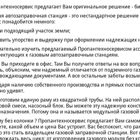
нтехносервис предлагает Вам оригинальное решение - биз
ая автозаправочная станция - это нестандартное решение
с понадобится немного:
ти подходящий участок земли;
явить упорство и выдержку при оформлении надлежащих 
мательно изучить предлагаемый Пропантехносервисом асс
ектующих к газовым автозаправочным станциям.
 Вы приходите в офис. Там Вы получите ответы на все во
ь, объясним, чем надземный отличается от подземного га
вождающими документами. А все остальные заботы возьме
даря наличию собственного производства и прямых поставо
но удивят.
готовим единую раму из квадратной трубы. На ней распол
овой смеси, насосный блок. Вы можете эту надежную конс
 назначения. Потому она и называется модульной газовой
у без колонки ? Пропантехносервис предлагает Вам самому
те, какой объем и цена Вас устроит. Вас беспокоит, что р
о это стать владельцем газовой заправочной станции. Во
вождать весь цикл: от изготовления газового модуля без 