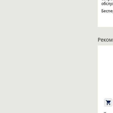
обслу
Беспе
Реком