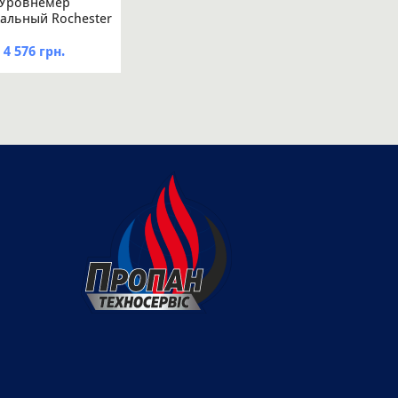
Уровнемер
альный Rochester
я резервуара
метром 1600 мм
4 576 грн.