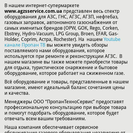
В нашем интернет-супермаркете
www.agzsservice.com.ua
представлен весь спектр
оборудования для АЗС, ГНС, АГЗС, АГЗП, нефтебаз,
газовых заправок, автономного газоснабжения от
самых именитых брендов (OPW, GOK, Rego, Corken,
Ebstrey, Hydro-Vacuum, LPG Group, Broen, EFAR, Gas-
Holder, Coprim, Астра, Rochester). На нашем
Youtube
канале Пропан ТВ
вы можете увидеть обзоры
поставляемого нами оборудования, которое
используется при ремонте и реконструкции АГЗС. В
нашем магазине вы также можете приобрести товары
для отдыха, туристическое снаряжение и бытовое
оборудование, которое работает на сжиженном газе.
Всё оборудование и товары, представленные в нашем
магазине, имеют идеальный баланс сочетания цены
и качества.
Менеджеры ООО “ПропанТехноСервис” предоставят
профессиональную консультацию при выборе товара
и помогут подобрать оборудование, которое будет
отвечать всем вашим требованиям.
Наша компания обеспечивает сервисное
обслуживание газового оборудования независимо от