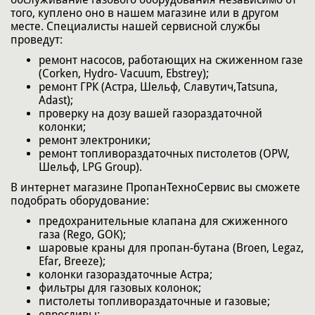
того, куплено оно в нашем магазине или в другом
месте. Специалисты нашей сервисной службы
проведут:
ремонт насосов, работающих на сжиженном газе
(Corken, Hydro- Vacuum, Ebstrey);
ремонт ГРК (Астра, Шельф, Славутич,Tatsuna,
Adast);
проверку на дозу вашей газораздаточной
колонки;
ремонт электроники;
ремонт топливораздаточных пистолетов (OPW,
Шельф, LPG Group).
В интернет магазине ПропанТехноСервис вы сможете
подобрать оборудование:
предохранительные клапана для сжиженного
газа (Rego, GOK);
шаровые краны для пропан-бутана (Broen, Legaz,
Efar, Breeze);
колонки газораздаточные Астра;
фильтры для газовых колонок;
пистолеты топливораздаточные и газовые;
евросливы;