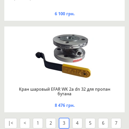
6 100 грн.
Кран шаровый EFAR WK 2a dn 32 для пропан
бутана
8 476 грн.
|<
<
1
2
3
4
5
6
7