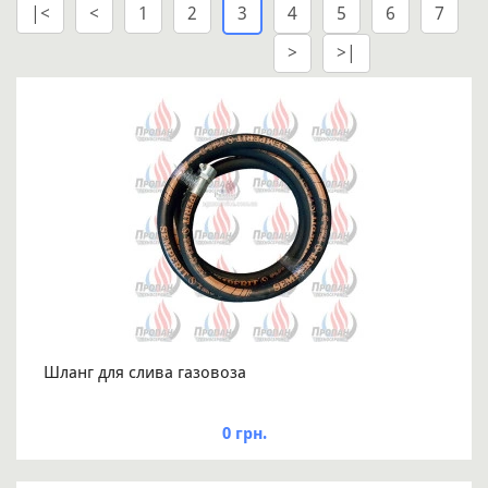
|<
<
1
2
3
4
5
6
7
>
>|
Шланг для слива газовоза
0 грн.