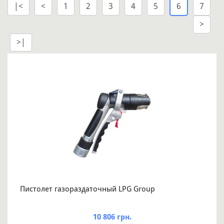
|<
<
1
2
3
4
5
6
7
>
>|
Пистолет газораздаточный LPG Group
10 806 грн.