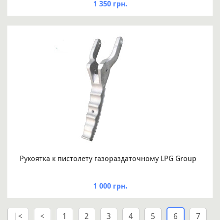
1 350 грн.
Рукоятка к пистолету газораздаточному LPG Group
1 000 грн.
|<
<
1
2
3
4
5
6
7