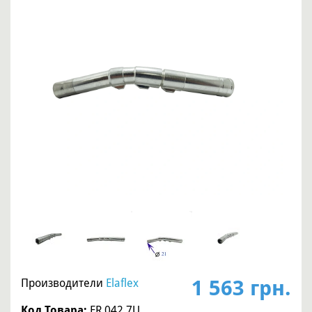
1 563 грн.
Производители
Elaflex
Код Товара:
ER 042.7U