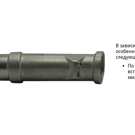
В завис
особенн
следующ
По
вст
мм