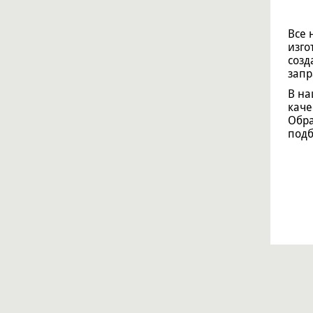
Все 
изго
созд
запр
В на
каче
Обра
подб