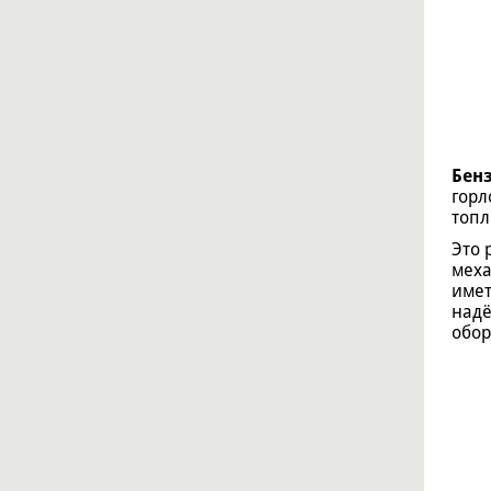
Бенз
горл
топл
Это 
меха
имет
надё
обор