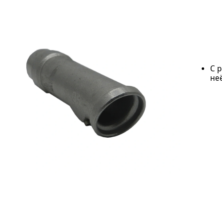
С 
неё