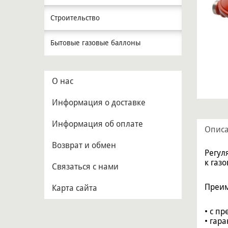
Строительство
Бытовые газовые баллоны
О нас
Информация о доставке
Информация об оплате
Опис
Возврат и обмен
Регул
к газ
Связаться с нами
Преим
Карта сайта
• с п
• гар