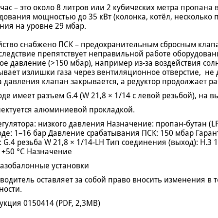
г/час – это около 8 литров или 2 кубических метра пропана
дования мощностью до 35 кВт (колонка, котёл, несколько
ния на уровне 29 мбар.
йство снабжено ПСК – предохранительным сбросным клапа
 следствие препятствует неправильной работе оборудован
ое давление (>150 мбар), например из-за воздействия сол
ывает излишки газа через вентиляционное отверстие, не 
а давления клапан закрывается, а редуктор продолжает р
оде имеет разъем G.4 (W 21,8 × 1/14 с левой резьбой), на вы
ектуется алюминиевой прокладкой.
егулятора: низкого давления Назначение: пропан-бутан (L
оде: 1–16 бар Давление срабатывания ПСК: 150 мбар Гаран
): G.4 резьба W 21,8 × 1/14-LH Тип соединения (выход): H.3
/ +50 °C Назначение
газобалонные установки
водитель оставляет за собой право вносить изменения в 
ности.
укция 0150414 (PDF, 2,3MB)