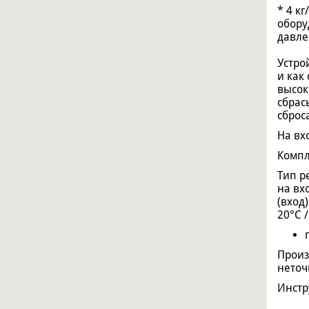
* 4 к
обору
давле
Устро
и как
высок
сбрас
сброс
На вх
Компл
Тип р
на вх
(вход
20°C 
Произ
неточ
Инстр