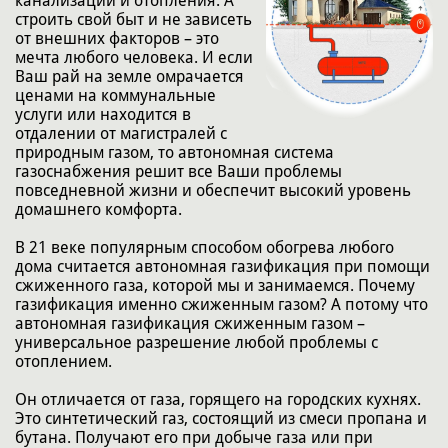
канализации и отопления. А
строить свой быт и не зависеть
от внешних факторов – это
мечта любого человека. И если
Ваш рай на земле омрачается
ценами на коммунальные
услуги или находится в
отдалении от магистралей с
природным газом, то автономная система
газоснабжения решит все Ваши проблемы
повседневной жизни и обеспечит высокий уровень
домашнего комфорта.
В 21 веке популярным способом обогрева любого
дома считается автономная газификация при помощи
сжиженного газа, которой мы и занимаемся. Почему
газификация именно сжиженным газом? А потому что
автономная газификация сжиженным газом –
универсальное разрешение любой проблемы с
отоплением.
Он отличается от газа, горящего на городских кухнях.
Это синтетический газ, состоящий из смеси пропана и
бутана. Получают его при добыче газа или при