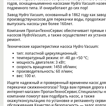
годов, оснащеныименно насосами Hydro Vacuum назе
подземного типа. И ониработают до сих пор!
Завод Hydro Vacuum, основанный в 1862 году как заво
производствунасосов для перекачки воды, продолжае
выпускать насосы уже более 160лет.
Компания ПропанТехноСервис обеспечивает прямые 
насосов HydroVacuum, а также осуществляет их устано
ремонт.
Технические характеристики насоса Hydro Vacuum:
тип: лопастной циркуляционный;
температурный режим: от -40 до +50 °C;
мощность двигателя: 3 кВт;
скорость вращения: 1450 об/мин;
производительность: 60 л/мин;
вес: 100 кг.
Ищете надежный и проверенный временем насос для
перекачки сжиженногогаза? Тогда вам прямая дорога 
интернет-магазин ПропанТехноСервис.Специалисты 
компании помогут вам подобрать насос, а также
окажутконсультацию по установке и регламенту серви
обслуживания.Качество и безопасность ― залог долго