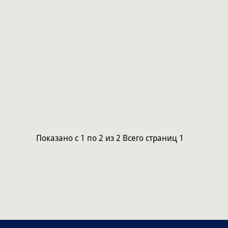
Показано
с 1 по 2
из
2
Всего страниц
1