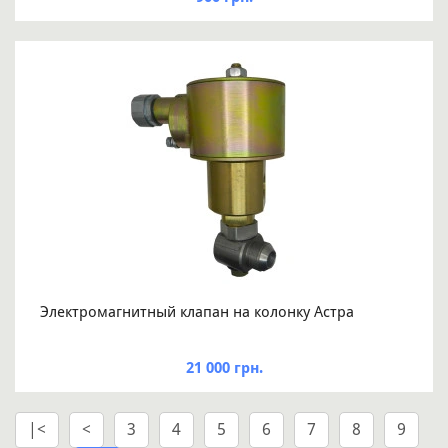
Электромагнитный клапан на колонку Астра
21 000 грн.
|<
<
3
4
5
6
7
8
9