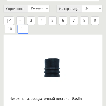
Сортировка:
На странице:
|<
<
3
4
5
6
7
8
9
10
11
Чехол на газораздаточный пистолет Gaslin