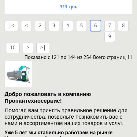
313 грн.
|<
<
2
3
4
5
6
7
8
9
10
>
>|
Показано
с 121 по 144
из
254
Всего страниц
11
Добро пожаловать в компанию
Пропантехносервис!
Помогая вам принять правильное решение для
сотрудничества, позвольте познакомить вас с
нами и ассортиментом наших товаров и услуг.
Уже 5 лет мы стабильно работаем на рынке