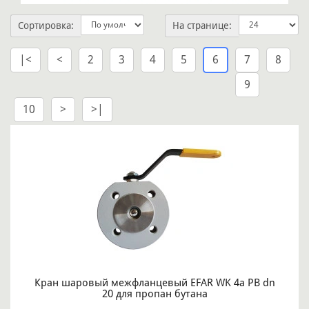
Сортировка:
На странице:
|<
<
2
3
4
5
6
7
8
9
10
>
>|
Кран шаровый межфланцевый EFAR WK 4a PB dn
20 для пропан бутана