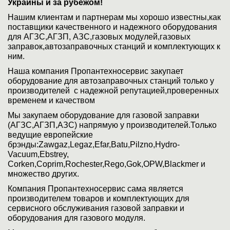
Украины и за рубежом!
Нашим клиентам и партнерам мы хорошо известны,как
поставщики качественного и надежного оборудования
для АГЗС,АГЗП, АЗС,газовых модулей,газовых
заправок,автозаправочных станций и комплектующих к
ним.
Наша компания Пропантехносервис закупает
оборудование для автозаправочных станций только у
производителей с надежной репутацией,проверенных
временем и качеством
Мы закупаем оборудование для газовой заправки
(АГЗС,АГЗП,АЗС) напрямую у производителей.Только
ведущие европейские
брэнды:Zawgaz,Legaz,Efar,Batu,Pilzno,Hydro-
Vacuum,Ebstrey,
Corken,Coprim,Rochester,Rego,Gok,OPW,Blackmer и
множество других.
Компания Пропантехносервис сама является
производителем товаров и комплектующих для
сервисного обслуживания газовой заправки и
оборудования для газового модуля.