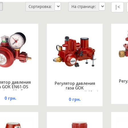
Сортировка:
На странице:
|<
Регу
лятор давления
Регулятор давления
а GOK EN61-DS
газа GOK
двухс
кг/час 29мбар
двухступенчатый 12кг/
час
xG1/4LH-KN ТАЕ
час 37мбар POLxIG
0 грн.
0 грн.
G1/2
UEDS
G3/4 ПСК ПЗК АП