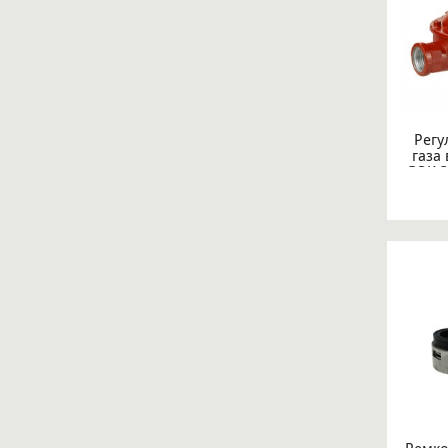
Регу
газа
GOK 3
IG G1