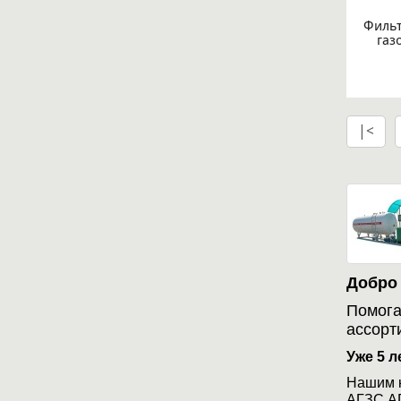
Фильт
газ
|<
Добро
Помога
ассорт
Уже 5 
Нашим к
АГЗС,АГ