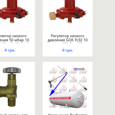
улятор низкого
Регулятор низкого
ения 50 мбар 10
давления GOK FL92 10
с GF x G1/2 LH-KN
кг/час 37мбар GF x
ПСК
G1/2LH-KN ПСК СНГ
0 грн.
0 грн.