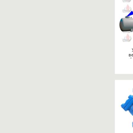
в
R
диам