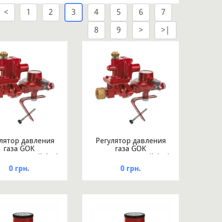
<
1
2
3
4
5
6
7
8
9
>
>|
лятор давления
Регулятор давления
газа GOK
газа GOK
тупенчатый 4кг/
двухступенчатый 4кг/
 37мбар GF x IG
час 50мбар GF x G1/2
0 грн.
0 грн.
 LH-KN ПСК ПЗК
LH-KN ПЗК