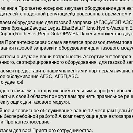
мпания Пропантехносервис закупает оборудование для авт
дителей с надежной репутацией,проверенных временем и 
паем оборудование для газовой заправки (АГЗС,АГЗП,АЗС
ские брэнды:Zawgaz,Legaz,Efar,Batu,Pilzno,Hydro-Vacuum,Eb
Coprim,Rochester,Rego,Gok,OPW,Blackmer и множество друг
я Пропантехносервис сама является производителем това
вания газовой заправки и оборудования для газового моду
ательно изучаем ваши потребности. Ассортимент товаров и
енного, сертифицированного оборудования для газовой за
аемся предоставить нашим клиентам и партнерам лучшие 
ое обслуживание АГЗС, АГЗП,АЗС.
то удаётся!
дно отличаемся от других внимательным и профессиональ
исты в своей области помогут вам принять правильное реш
ектующих для газового модуля.
йное и сервисное обслуживание равно 12 месяцам.Целый го
ь бесперебойной работой.А комплектующие для автозаправо
и Пропантехносервис.
таем для вас! Приятного сотрудничества.