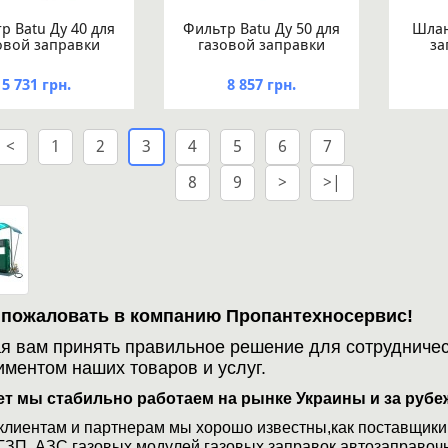
р Batu Ду 40 для
Фильтр Batu Ду 50 для
Шлан
овой заправки
газовой заправки
за
5 731 грн.
8 857 грн.
<
1
2
3
4
5
6
7
8
9
>
>|
 пожаловать в компанию Пропантехносервис!
я вам принять правильное решение для сотрудничест
иментом наших товаров и услуг.
лет мы стабильно работаем на рынке Украины и за рубе
лиентам и партнерам мы хорошо известны,как поставщики 
ЗП, АЗС,газовых модулей,газовых заправок,автозаправочн