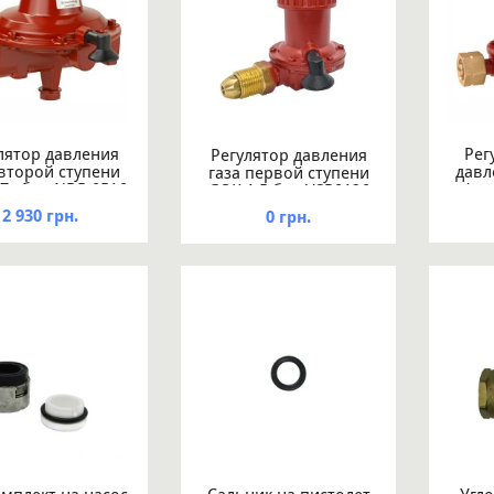
лятор давления
Рег
Регулятор давления
 второй ступени
давл
газа первой ступени
7мбар NDR 0516
кг/ча
GOK 1,5 бар VSR0126
/2 IG G1/2 12кг/
24кг/час POLxIG G3/8
2 930 грн.
0 грн.
час
коротк.