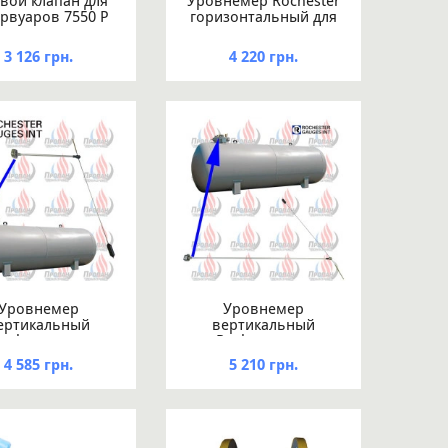
вой клапан для
Уровнемер Rochester
рвуаров 7550 P
горизонтальный для
резервуара
диаметром 1250 мм
3 126 грн.
4 220 грн.
Уровнемер
Уровнемер
ертикальный
вертикальный
ochester для
Rochester для
резервуара
резервуара
4 585 грн.
5 210 грн.
метром 1600 мм
диаметром 2000 мм