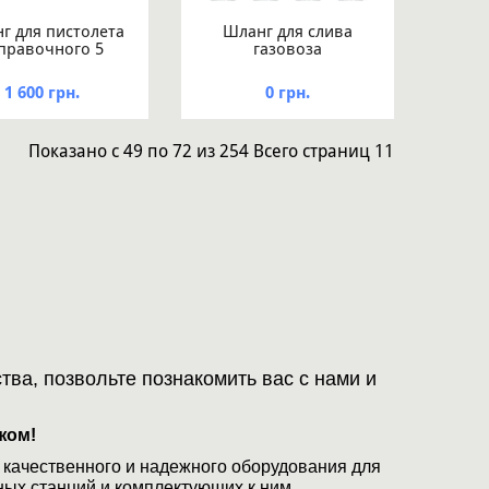
г для пистолета
Шланг для слива
правочного 5
газовоза
метров
1 600 грн.
0 грн.
Показано
с 49 по 72
из
254
Всего страниц
11
ва, позвольте познакомить вас с нами и
жом!
качественного и надежного оборудования для
ых станций и комплектующих к ним.