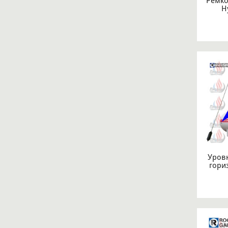
Ремко
H
Уров
гори
диам