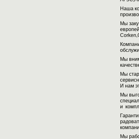
Наша ко
произво
Мы заку
европей
Corken,
Компани
обслужи
Мы вним
качеств
Мы стар
сервисн
И нам э
Мы выго
специал
и компл
Гаранти
радоват
компани
Мы рабо