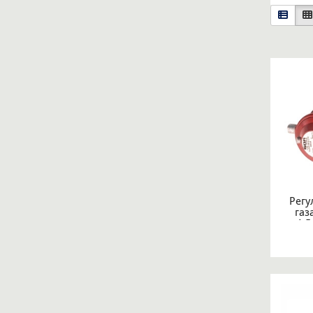
Регу
газ
1,5
KLF