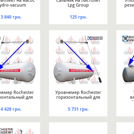
мплект на насос
Сальник на пистолет
Угло
ydro-vacuum
Lpg Group
резе
3 840 грн.
125 грн.
немер Rochester
Уровнемер Rochester
зонтальный для
горизонтальный для
в
резервуара
резервуара
R
етром 1600 мм
диаметром 2000 мм
4 428 грн.
5 731 грн.
диа