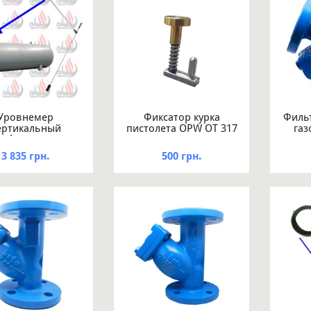
Уровнемер
Фиксатор курка
Фильт
ертикальный
пистолета OPW OT 317
газ
ochester для
резервуара
3 835 грн.
500 грн.
етром 1250 мм